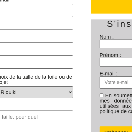
S'ins
Nom :
Prénom :
E-mail :
oix de la taille de la toile ou de
objet
En soumetta
mes données
utilisées au
?
politique de co