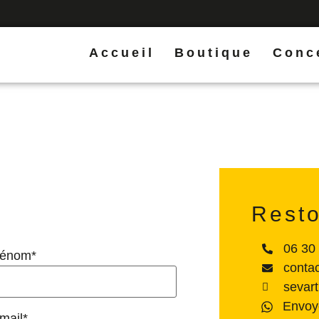
Accueil
Boutique
Conc
Rest
06 30
rénom*
conta
sevar
Envoy
mail*