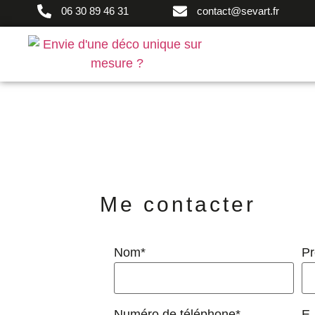
06 30 89 46 31
contact@sevart.fr
Me contacter
Nom*
P
Numéro de téléphone*
E-