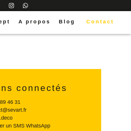
ept
A propos
Blog
Contact
ons connectés
 89 46 31
ct@sevart.fr
t.deco
er un SMS WhatsApp